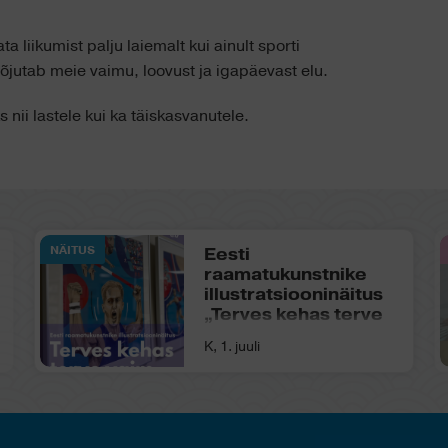
 liikumist palju laiemalt kui ainult sporti
õjutab meie vaimu, loovust ja igapäevast elu.
 nii lastele kui ka täiskasvanutele.
NÄITUS
Eesti
raamatukunstnike
illustratsiooninäitus
„Terves kehas terve
vaim. 1. osa“
K, 1. juuli