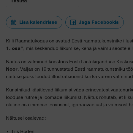
Tasuta
Lisa kalendrisse
Jaga Facebookis
Kiili Raamatukogus on avatud Eesti raamatukunstnike illus
1. osa“
, mis keskendub liikumise, keha ja vaimu seostele l
Näitus on valminud koostöös Eesti Lastekirjanduse Keskuseg
Noor
. Väljas on 19 tunnustatud Eesti raamatukunstniku tööd
näituse jaoks loodud illustratsioonid kui ka varem valmin
Kunstnikud käsitlevad liikumist väga erinevatest vaatenurk
looduse rütme ja loomade liikumist. Näitus rõhutab, et liiku
oluline osa inimese loovusest, igapäevaelust ja vaimsest h
Näitusel osalevad:
Liis Roden