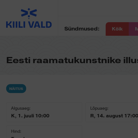
Sündmused:
Kõik
M
Eesti raamatukunstnike illu
NÄITUS
Algusaeg:
Lõpuaeg:
K, 1. juuli 10:00
R, 14. august 17:0
Hind: