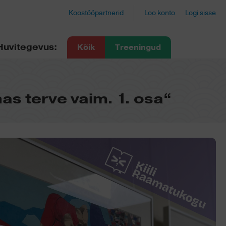
Koostööpartnerid
Loo konto
Logi sisse
Huvitegevus:
Kõik
Treeningud
as terve vaim. 1. osa“