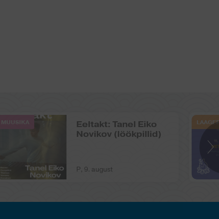
MUUSIKA
LAAGE
Eeltakt: Tanel Eiko
Novikov (löökpillid)
P, 9. august