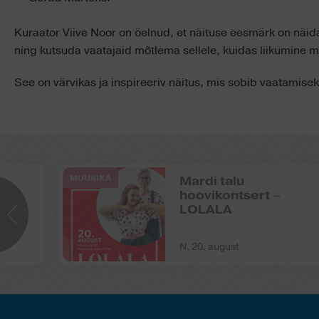
Kuraator Viive Noor on öelnud, et näituse eesmärk on näidata
ning kutsuda vaatajaid mõtlema sellele, kuidas liikumine m
See on värvikas ja inspireeriv näitus, mis sobib vaatamiseks
MUUSIKA
Mardi talu
hoovikontsert –
LOLALA
N, 20. august