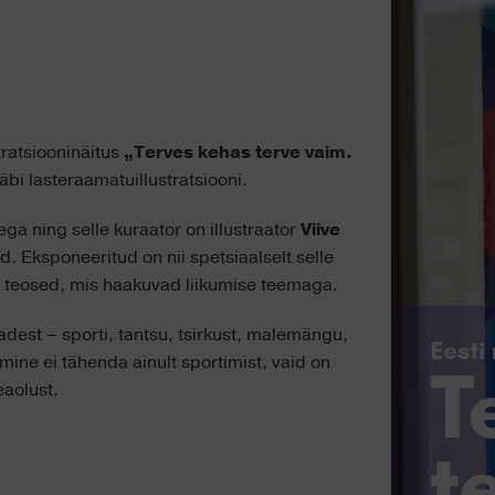
tratsiooninäitus
„Terves kehas terve vaim.
äbi lasteraamatuillustratsiooni.
a ning selle kuraator on illustraator
Viive
. Eksponeeritud on nii spetsiaalselt selle
ud teosed, mis haakuvad liikumise teemaga.
adest – sporti, tantsu, tsirkust, malemängu,
mine ei tähenda ainult sportimist, vaid on
eaolust.