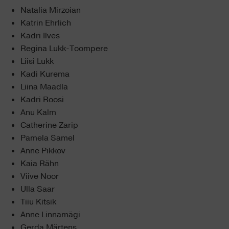
Natalia Mirzoian
Katrin Ehrlich
Kadri Ilves
Regina Lukk-Toompere
Liisi Lukk
Kadi Kurema
Liina Maadla
Kadri Roosi
Anu Kalm
Catherine Zarip
Pamela Samel
Anne Pikkov
Kaia Rähn
Viive Noor
Ulla Saar
Tiiu Kitsik
Anne Linnamägi
Gerda Märtens.