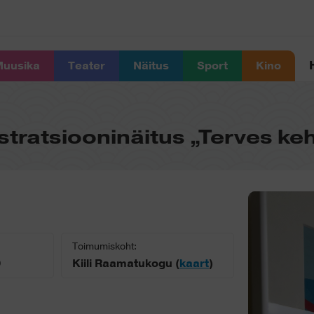
uusika
Teater
Näitus
Sport
Kino
stratsiooninäitus „Terves keh
Toimumiskoht:
0
Kiili Raamatukogu (
kaart
)