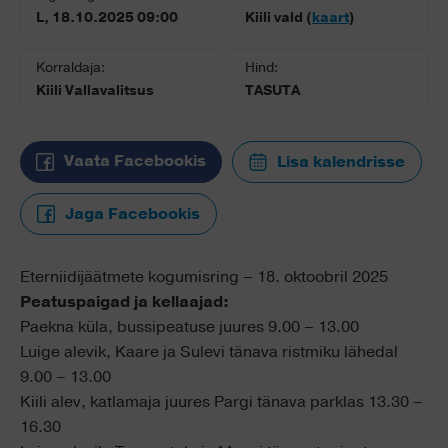
L, 18.10.2025 09:00
Kiili vald (
kaart
)
Korraldaja:
Hind:
Kiili Vallavalitsus
TASUTA
Vaata Facebookis
Lisa kalendrisse
Jaga Facebookis
Eterniidijäätmete kogumisring – 18. oktoobril 2025
Peatuspaigad ja kellaajad:
Paekna küla, bussipeatuse juures 9.00 – 13.00
Luige alevik, Kaare ja Sulevi tänava ristmiku lähedal
9.00 – 13.00
Kiili alev, katlamaja juures Pargi tänava parklas 13.30 –
16.30