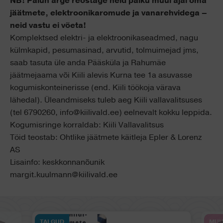
NB! Palun ärge reostage neid paiku muul ajal oma
jäätmete, elektroonikaromude ja vanarehvidega –
neid vastu ei võeta!
Komplektsed elektri- ja elektroonikaseadmed, nagu
külmkapid, pesumasinad, arvutid, tolmuimejad jms,
saab tasuta üle anda Pääsküla ja Rahumäe
jäätmejaama või Kiili alevis Kurna tee 1a asuvasse
kogumiskonteinerisse (end. Kiili töökoja värava
lähedal). Üleandmiseks tuleb aeg Kiili vallavalitsuses
(tel 6790260, info@kiilivald.ee) eelnevalt kokku leppida.
Kogumisringe korraldab: Kiili Vallavalitsus
Töid teostab: Ohtlike jäätmete käitleja Epler & Lorenz
AS
Lisainfo: keskkonnanõunik
margit.kuulmann@kiilivald.ee
TALGUD
MUU