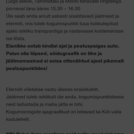
Luige alevik, Tammetalu ja Mooni tänavate ringteega
piirneval täna ääres 13.30 – 16.30
Üle saab anda ainult asbesti sisaldavaid jäätmeid ja
eterniiti, mis tuleb kogumispunkti tuua kokkulepitud
ajaks isikliku transpordiga ja vastavasse konteinerisse
ise tõsta.
Elanikke ootab kindlal ajal ja peatuspaigas auto.
Palun olla täpsed, sõidugraafik on tihe ja
jäätmemasinad ei seisa ettenähtud ajast pikemalt
peatuspunktides!
Eterniiti võetakse vastu üksnes eraisikutelt.
Jäätmed tuleb isiklikult üle anda, kogumispunktidesse
neid ladustada ja maha jätta ei tohi.
Kogumisringide ajagraafikud on leitavad ka Kiili valla
kodulehelt.