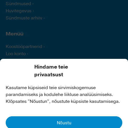
Sündmused
Huvitegevus
Sündmuste arhiiv
Menüü
Koostööpartnerid
Loo konto
Logi sisse
Hindame teie
Abi
privaatsust
Kontakt
Kasutame küpsiseid teie sirvimiskogemuse
parandamiseks ja kodulehe liikluse analüüsimiseks.
Kiili Vallavalitsus
Klõpsates "Nõustun", nõustute küpsiste kasutamisega.
Aadress:
Nabala tee 2a,
75401 Kiili
Telefon:
679 0260
E-post:
info@kiilivald.ee
Nõustu
Koduleht:
www.kiilivald.ee