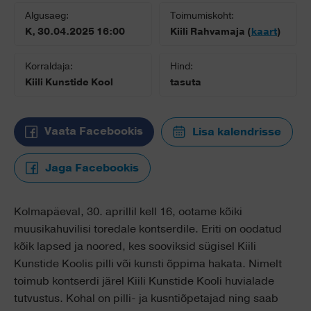
Algusaeg:
Toimumiskoht:
K, 30.04.2025 16:00
Kiili Rahvamaja (
kaart
)
Korraldaja:
Hind:
Kiili Kunstide Kool
tasuta
Vaata Facebookis
Lisa kalendrisse
Jaga Facebookis
Kolmapäeval, 30. aprillil kell 16, ootame kõiki
muusikahuvilisi toredale kontserdile. Eriti on oodatud
kõik lapsed ja noored, kes sooviksid sügisel Kiili
Kunstide Koolis pilli või kunsti õppima hakata. Nimelt
toimub kontserdi järel Kiili Kunstide Kooli huvialade
tutvustus. Kohal on pilli- ja kusntiõpetajad ning saab