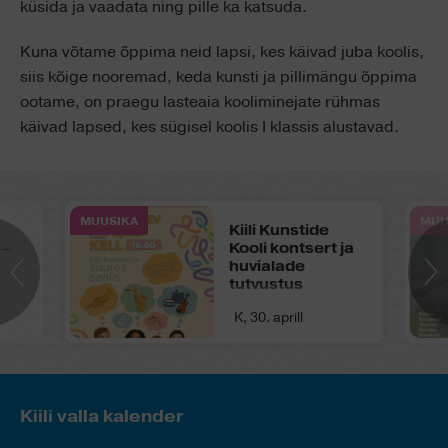
küsida ja vaadata ning pille ka katsuda.
Kuna võtame õppima neid lapsi, kes käivad juba koolis,
siis kõige nooremad, keda kunsti ja pillimängu õppima
ootame, on praegu lasteaia kooliminejate rühmas
käivad lapsed, kes sügisel koolis I klassis alustavad.
MUUSIKA
MUU
Kiili Kunstide
 –
Kooli kontsert ja
huvialade
tutvustus
K, 30. aprill
Kiili valla kalender