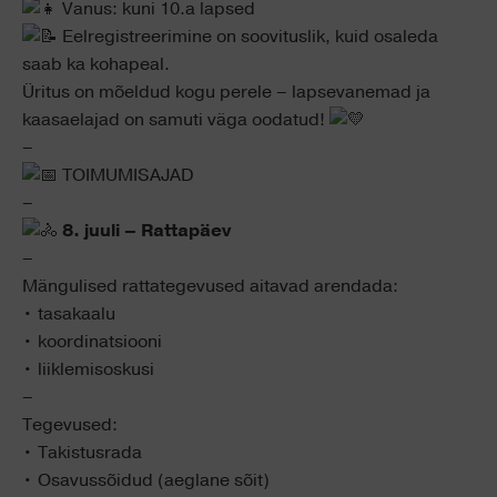
Vanus: kuni 10.a lapsed
Eelregistreerimine on soovituslik, kuid osaleda
saab ka kohapeal.
Üritus on mõeldud kogu perele – lapsevanemad ja
kaasaelajad on samuti väga oodatud!
–
TOIMUMISAJAD
–
8. juuli – Rattapäev
–
Mängulised rattategevused aitavad arendada:
• tasakaalu
• koordinatsiooni
• liiklemisoskusi
–
Tegevused:
• Takistusrada
• Osavussõidud (aeglane sõit)