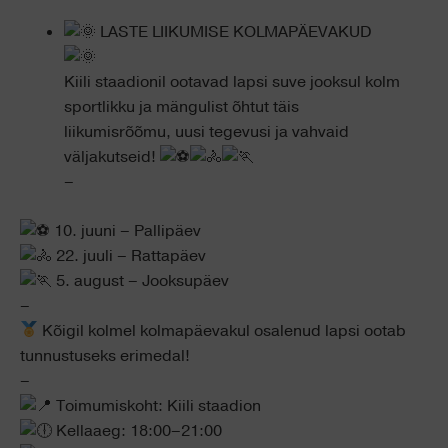
LASTE LIIKUMISE KOLMAPÄEVAKUD
Kiili staadionil ootavad lapsi suve jooksul kolm
sportlikku ja mängulist õhtut täis
liikumisrõõmu, uusi tegevusi ja vahvaid
väljakutseid!
–
10. juuni – Pallipäev
22. juuli – Rattapäev
5. august – Jooksupäev
–
Kõigil kolmel kolmapäevakul osalenud lapsi ootab
tunnustuseks erimedal!
–
Toimumiskoht: Kiili staadion
Kellaaeg: 18:00–21:00