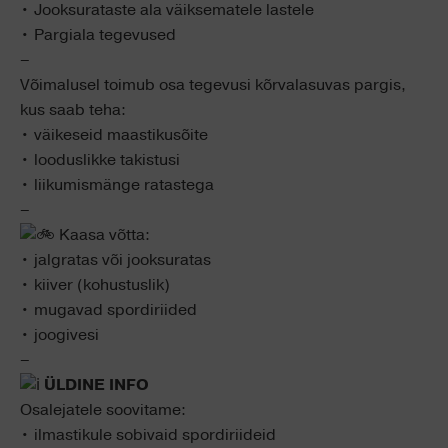
• Jooksurataste ala väiksematele lastele
• Pargiala tegevused
–
Võimalusel toimub osa tegevusi kõrvalasuvas pargis,
kus saab teha:
• väikeseid maastikusõite
• looduslikke takistusi
• liikumismänge ratastega
–
Kaasa võtta:
• jalgratas või jooksuratas
• kiiver (kohustuslik)
• mugavad spordiriided
• joogivesi
–
ÜLDINE INFO
Osalejatele soovitame:
• ilmastikule sobivaid spordiriideid