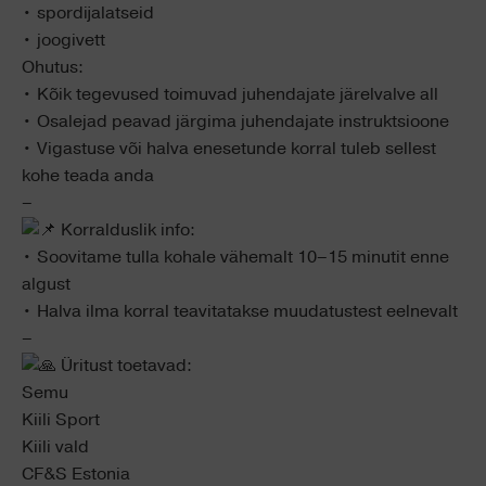
• spordijalatseid
• joogivett
Ohutus:
• Kõik tegevused toimuvad juhendajate järelvalve all
• Osalejad peavad järgima juhendajate instruktsioone
• Vigastuse või halva enesetunde korral tuleb sellest
kohe teada anda
–
Korralduslik info:
• Soovitame tulla kohale vähemalt 10–15 minutit enne
algust
• Halva ilma korral teavitatakse muudatustest eelnevalt
–
Üritust toetavad:
Semu
Kiili Sport
Kiili vald
CF&S Estonia