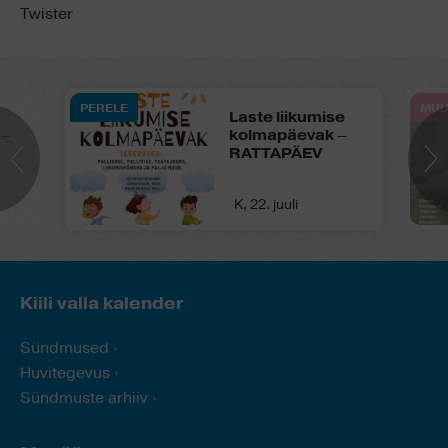
Twister
PERELE
MUU
Laste liikumise
 –
kolmapäevak –
RATTAPÄEV
K, 22. juuli
Kiili valla kalender
Sündmused
Huvitegevus
Sündmuste arhiiv