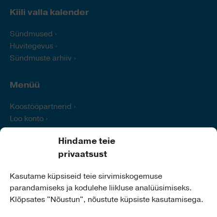
Kiili valla kalender
Sündmused
Huvitegevus
Sündmuste arhiiv
Menüü
Koostööpartnerid
Loo konto
Logi sisse
Hindame teie
Abi
privaatsust
Kontakt
Kasutame küpsiseid teie sirvimiskogemuse
parandamiseks ja kodulehe liikluse analüüsimiseks.
Kiili Vallavalitsus
Klõpsates "Nõustun", nõustute küpsiste kasutamisega.
Aadress:
Nabala tee 2a,
75401 Kiili
Telefon:
679 0260