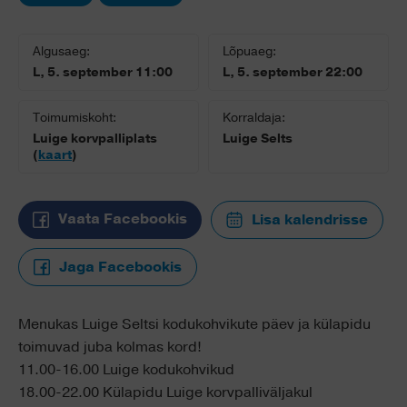
Algusaeg:
Lõpuaeg:
L, 5. september 11:00
L, 5. september 22:00
Toimumiskoht:
Korraldaja:
Luige korvpalliplats
Luige Selts
(
kaart
)
Vaata Facebookis
Lisa kalendrisse
Jaga Facebookis
Menukas Luige Seltsi kodukohvikute päev ja külapidu
toimuvad juba kolmas kord!
11.00-16.00 Luige kodukohvikud
18.00-22.00 Külapidu Luige korvpalliväljakul