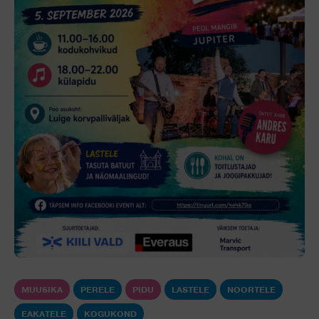
MUUSIKA
PERELE
PIDU
LASTELE
NOORTELE
EAKATELE
KOGUKOND