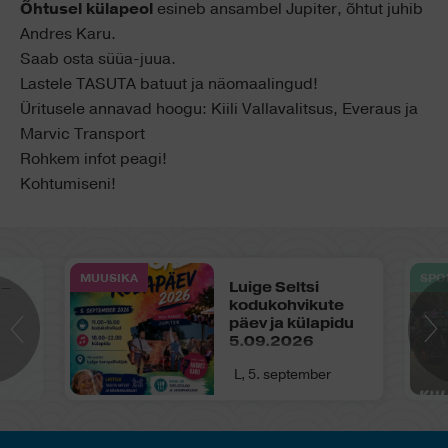
Õhtusel külapeol
esineb ansambel Jupiter, õhtut juhib
Andres Karu.
Saab osta süüa-juua.
Lastele TASUTA batuut ja näomaalingud!
Üritusele annavad hoogu: Kiili Vallavalitsus, Everaus ja
Marvic Transport
Rohkem infot peagi!
Kohtumiseni!
MUUSIKA
SPO
 –
Luige Seltsi
kodukohvikute
päev ja külapidu
5.09.2026
L, 5. september