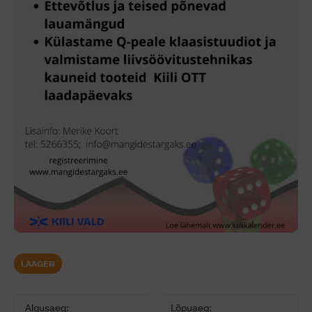
LAAGER
Algusaeg:
Lõpuaeg: