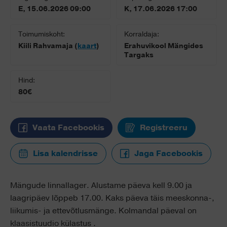
E, 15.06.2026 09:00
K, 17.06.2026 17:00
Toimumiskoht:
Korraldaja:
Kiili Rahvamaja (
kaart
)
Erahuvikool Mängides
Targaks
Hind:
80€
Vaata Facebookis
Registreeru
Lisa kalendrisse
Jaga Facebookis
Mängude linnallager. Alustame päeva kell 9.00 ja
laagripäev lõppeb 17.00. Kaks päeva täis meeskonna-,
liikumis- ja ettevõtlusmänge. Kolmandal päeval on
klaasistuudio külastus .