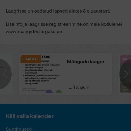
Laagrisse on oodatud lapsed alates 8 eluaastast.
Lisainfo ja laagrisse registreerimine on meie kodulehel
www.mangidestargaks.ee
LAAGER
MUU
Mängude laager
 –
E, 15. juuni
Kiili valla kalender
Sündmused