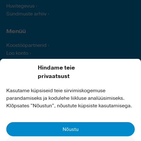
Huvitegevus
Sündmuste arhiiv
Menüü
Koostööpartnerid
Loo konto
Logi sisse
Hindame teie
Abi
privaatsust
Kontakt
Kasutame küpsiseid teie sirvimiskogemuse
parandamiseks ja kodulehe liikluse analüüsimiseks.
Kiili Vallavalitsus
Klõpsates "Nõustun", nõustute küpsiste kasutamisega.
Aadress:
Nabala tee 2a,
75401 Kiili
Telefon:
679 0260
E-post:
info@kiilivald.ee
Nõustu
Koduleht:
www.kiilivald.ee