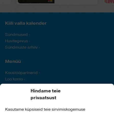
Kiili valla kalender
Sündmused
Huvitegevus
Sündmuste arhiiv
Menüü
Koostööpartnerid
Loo konto
Logi sisse
Hindame teie
Abi
privaatsust
Kontakt
Kasutame küpsiseid teie sirvimiskogemuse