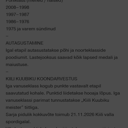
Põhiklass (mehed / naised)
2008–1998
1997–1987
1986–1976
1975 ja varem sündinud
–
AUTASUSTAMINE
Igal etapil autasustatakse põhi ja noorteklasside
poodiumit. Lastejooksus saavad kõik lapsed medali ja
maiustuse.
–
KIILI KUUBIKU KOONDARVESTUS
Iga vanuseklass kogub punkte vastavalt etapil
saavutatud kohale. Punktid liidetakse hooaja lõpus. Iga
vanuseklassi parimat tunnustatakse „Kiili Kuubiku
meister“ tiitliga.
Sarja pidulik kokkuvõte toimub 21.11.2026 Kiili valla
spordigalal.