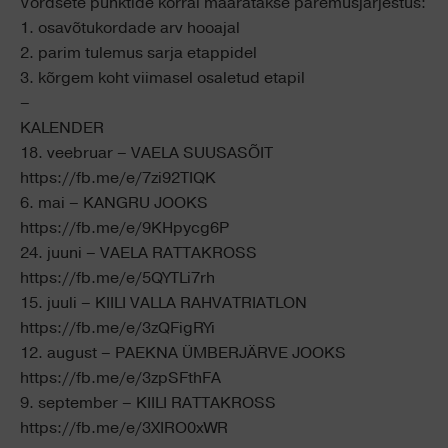
Võrdsete punktide korral määratakse paremusjärjestus:
1. osavõtukordade arv hooajal
2. parim tulemus sarja etappidel
3. kõrgem koht viimasel osaletud etapil
–
KALENDER
18. veebruar – VAELA SUUSASÕIT
https://fb.me/e/7zi92TIQK
6. mai – KANGRU JOOKS
https://fb.me/e/9KHpycg6P
24. juuni – VAELA RATTAKROSS
https://fb.me/e/5QYTLi7rh
15. juuli – KIILI VALLA RAHVATRIATLON
https://fb.me/e/3zQFigRYi
12. august – PAEKNA ÜMBERJÄRVE JOOKS
https://fb.me/e/3zpSFthFA
9. september – KIILI RATTAKROSS
https://fb.me/e/3XIRO0xWR