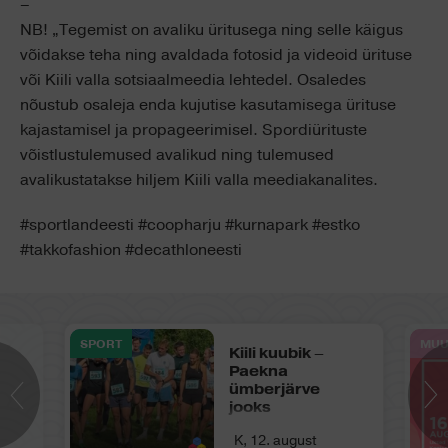
–
NB! „Tegemist on avaliku üritusega ning selle käigus
võidakse teha ning avaldada fotosid ja videoid ürituse
või Kiili valla sotsiaalmeedia lehtedel. Osaledes
nõustub osaleja enda kujutise kasutamisega ürituse
kajastamisel ja propageerimisel. Spordiürituste
võistlustulemused avalikud ning tulemused
avalikustatakse hiljem Kiili valla meediakanalites.
#sportlandeesti #coopharju #kurnapark #estko
#takkofashion #decathloneesti
SPORT
MUU
Kiili kuubik –
Paekna
ümberjärve
jooks
K, 12. august