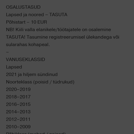
OSALUSTASUD
Lapsed ja noored – TASUTA
Põhistart – 10 EUR
NB! Kiili valla elanikele/töötajatele on osalemine
TASUTA! Tasumine registreerumisel ülekandega või
sularahas kohapeal.
–
VANUSEKLASSID
Lapsed
2021 ja hiljem sündinud
Noorteklass (poisid / tüdrukud)
2020–2019
2018–2017
2016–2015
2014–2013
2012–2011
2010–2009