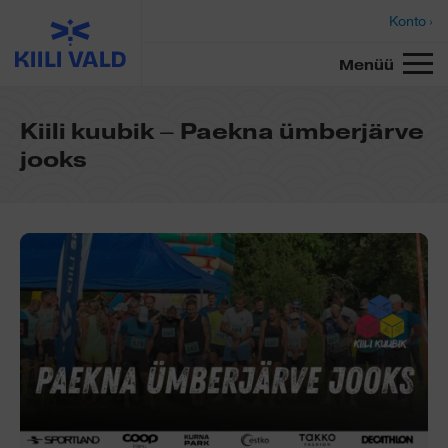
Konto ›
Menüü
Kiili kuubik – Paekna ümberjärve
jooks