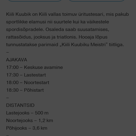
Kiili Kuubik on Kiili vallas toimuv üritustesari, mis pakub
sportlikke elamusi nii suurtele kui ka väikestele
spordisõpradele. Osaleda saab suusatamises,
rattasõidus, jooksus ja triatlonis. Hooaja lõpus
tunnustatakse parimaid „Kiili Kuubiku Meistri“ tiitliga.
–
AJAKAVA
17:00 – Keskuse avamine
17:30 – Lastestart
18:00 – Noortestart
18:30 – Põhistart
–
DISTANTSID
Lastejooks – 500 m
Noortejooks – 1,2 km
Põhijooks – 3,6 km
–