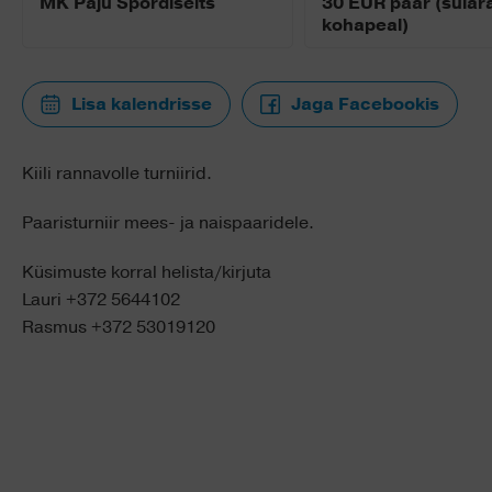
MK Paju Spordiselts
30 EUR paar (sular
kohapeal)
Lisa kalendrisse
Jaga Facebookis
Kiili rannavolle turniirid.
Paaristurniir mees- ja naispaaridele.
Küsimuste korral helista/kirjuta
Lauri +372 5644102
Rasmus +372 53019120