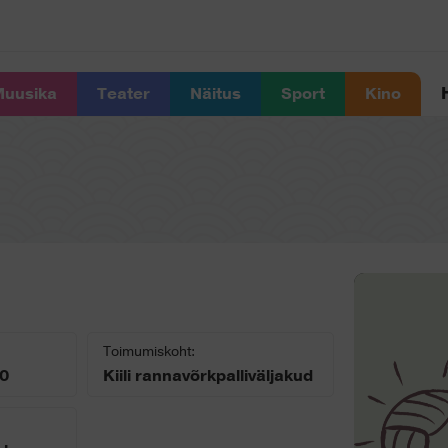
uusika
Teater
Näitus
Sport
Kino
Toimumiskoht:
00
Kiili rannavõrkpalliväljakud