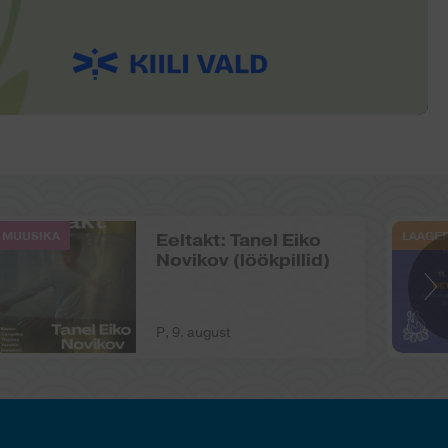
MUUSIKA
LAAGE
Eeltakt: Tanel Eiko
Novikov (löökpillid)
P, 9. august