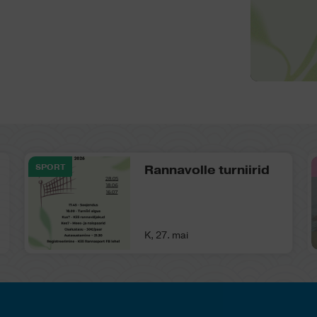
SPORT
Rannavolle turniirid
K, 27. mai