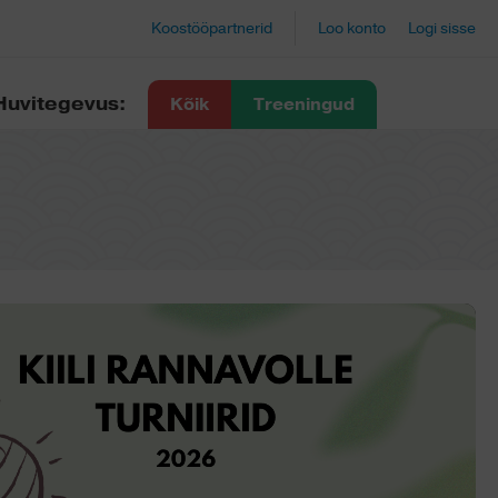
Koostööpartnerid
Loo konto
Logi sisse
Huvitegevus:
Kõik
Treeningud