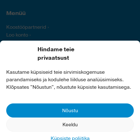
Menüü
Koostööpartnerid
Loo konto
Logi sisse
Hindame teie
Abi
privaatsust
Kontakt
Kasutame küpsiseid teie sirvimiskogemuse
parandamiseks ja kodulehe liikluse analüüsimiseks.
Kiili Vallavalitsus
Klõpsates "Nõustun", nõustute küpsiste kasutamisega.
Aadress:
Nabala tee 2a,
75401 Kiili
Telefon:
679 0260
E-post:
info@kiilivald.ee
Nõustu
Koduleht:
www.kiilivald.ee
Keeldu
Küpsiste poliitika