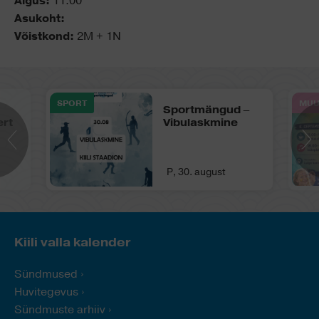
Algus:
11:00
Asukoht:
Võistkond:
2M + 1N
SPORT
MUU
Sportmängud –
ert
Vibulaskmine
P, 30. august
Kiili valla kalender
Sündmused
Huvitegevus
Sündmuste arhiiv