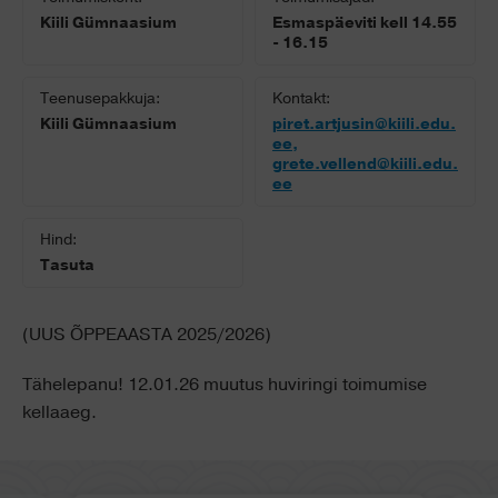
Kiili Gümnaasium
Esmaspäeviti kell 14.55
- 16.15
Teenusepakkuja:
Kontakt:
Kiili Gümnaasium
piret.artjusin@kiili.edu.
ee,
grete.vellend@kiili.edu.
ee
Hind:
Tasuta
(UUS ÕPPEAASTA 2025/2026)
Tähelepanu! 12.01.26 muutus huviringi toimumise
kellaaeg.