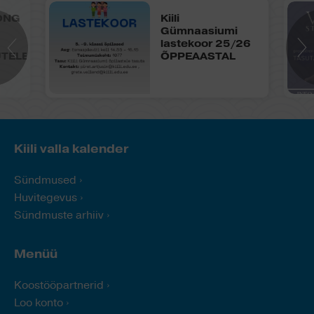
ONG
Kiili
Gümnaasiumi
lastekoor 25/26
TELE-
ÕPPEAASTAL
Kiili valla kalender
Sündmused
Huvitegevus
Sündmuste arhiiv
Menüü
Koostööpartnerid
Loo konto