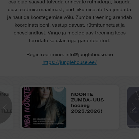
osalejad saavad tutvuda erinevate rütmidega, koguda
uusi teadmisi maailmast, end liikumise abil väljendada
ja nautida koostegemise võlu. Zumba treening arendab
koordinatsiooni, vastupidavust, rütmitunnetust ja
enesekindlust. Vinge ja meeldejääv treening koos
toredate kaaslastega garanteeritud.
Registreerimine: info@junglehouse.ee
https://junglehouse.ee/
ONG
NOORTE
ZUMBA- UUS
hooaeg
TELE-
2025/2026!