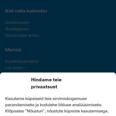
Kiili valla kalender
Sündmused
Huvitegevus
Sündmuste arhiiv
Menüü
Koostööpartnerid
Loo konto
Logi sisse
Hindame teie
Abi
privaatsust
Kontakt
Kasutame küpsiseid teie sirvimiskogemuse
parandamiseks ja kodulehe liikluse analüüsimiseks.
Kiili Vallavalitsus
Klõpsates "Nõustun", nõustute küpsiste kasutamisega.
Aadress:
Nabala tee 2a,
75401 Kiili