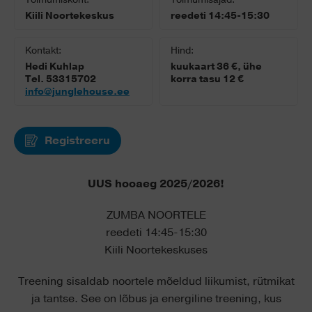
Kiili Noortekeskus
reedeti 14:45-15:30
Kontakt:
Hind:
Hedi Kuhlap
kuukaart 36 €, ühe
Tel. 53315702
korra tasu 12 €
info@junglehouse.ee
Registreeru
UUS hooaeg 2025/2026!
ZUMBA NOORTELE
reedeti 14:45-15:30
Kiili Noortekeskuses
Treening sisaldab noortele mõeldud liikumist, rütmikat
ja tantse. See on lõbus ja energiline treening, kus