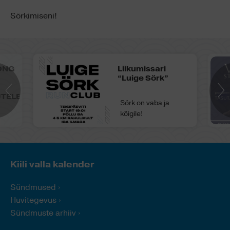
Sörkimiseni!
ONG
Liikumissari
“Luige Sörk”
TELE-
Sörk on vaba ja
kõigile!
Kiili valla kalender
Sündmused
Huvitegevus
Sündmuste arhiiv