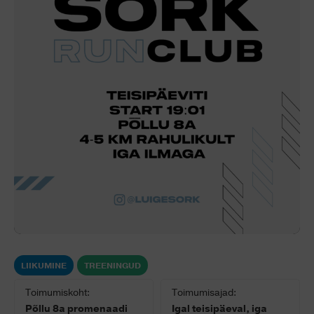
LIIKUMINE
TREENINGUD
Toimumiskoht:
Toimumisajad:
Põllu 8a promenaadi
Igal teisipäeval, iga