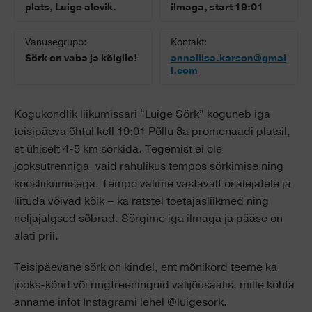
plats, Luige alevik.
ilmaga, start 19:01
Vanusegrupp:
Kontakt:
Sörk on vaba ja kõigile!
annaliisa.karson@gmai
l.com
Kogukondlik liikumissari “Luige Sörk” koguneb iga
teisipäeva õhtul kell 19:01 Põllu 8a promenaadi platsil,
et ühiselt 4-5 km sörkida. Tegemist ei ole
jooksutrenniga, vaid rahulikus tempos sörkimise ning
koosliikumisega. Tempo valime vastavalt osalejatele ja
liituda võivad kõik – ka ratstel toetajasliikmed ning
neljajalgsed sõbrad. Sörgime iga ilmaga ja pääse on
alati prii.
Teisipäevane sörk on kindel, ent mõnikord teeme ka
jooks-kõnd või ringtreeninguid välijõusaalis, mille kohta
anname infot Instagrami lehel @luigesork.