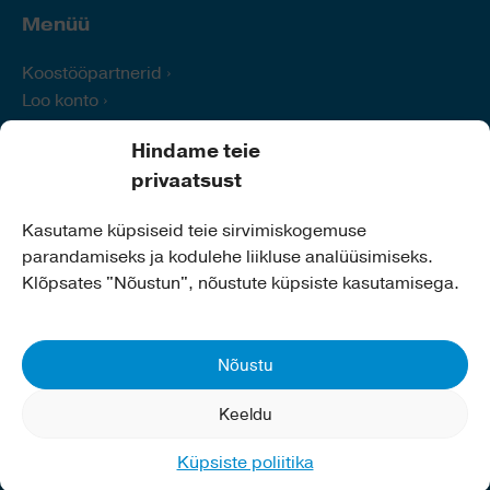
Menüü
Koostööpartnerid
Loo konto
Logi sisse
Hindame teie
Abi
privaatsust
Kontakt
Kasutame küpsiseid teie sirvimiskogemuse
parandamiseks ja kodulehe liikluse analüüsimiseks.
Kiili Vallavalitsus
Klõpsates "Nõustun", nõustute küpsiste kasutamisega.
Aadress:
Nabala tee 2a,
75401 Kiili
Telefon:
679 0260
E-post:
info@kiilivald.ee
Nõustu
Koduleht:
www.kiilivald.ee
Keeldu
Küpsiste poliitika