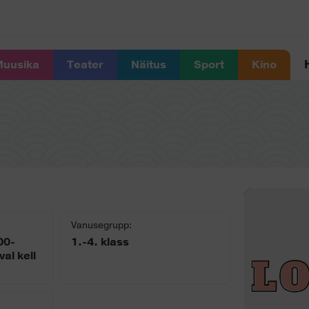
uusika
Teater
Näitus
Sport
Kino
Vanusegrupp:
00-
1.-4. klass
al kell