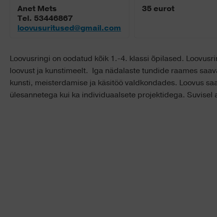
Anet Mets
35 eurot
Tel. 53446867
loovusuritused@gmail.com
Loovusringi on oodatud kõik 1.-4. klassi õpilased. Loovusr
loovust ja kunstimeelt. Iga nädalaste tundide raames saav
kunsti, meisterdamise ja käsitöö valdkondades. Loovus sa
ülesannetega kui ka individuaalsete projektidega. Suvisel 