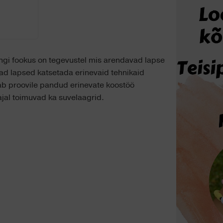
ingi fookus on tegevustel mis arendavad lapse
ad lapsed katsetada erinevaid tehnikaid
ab proovile pandud erinevate koostöö
ajal toimuvad ka suvelaagrid.