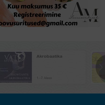
Akrobaatika
1.-7. klass