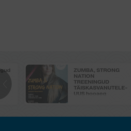
ngud
ZUMBA, STRONG
NATION
TREENINGUD
TÄISKASVANUTELE-
UUS hooaeg
2025/2026!