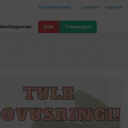
Koostööpartnerid
Loo konto
Logi sisse
Huvitegevus:
Kõik
Treeningud