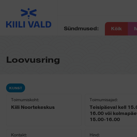
Sündmused:
Kõik
M
Loovusring
KUNST
Toimumiskoht:
Toimumisajad:
Kiili Noortekeskus
Teisipäeval kell 15.
16.00 või kolmapäev
15.00-16.00
Kontakt:
Hind: